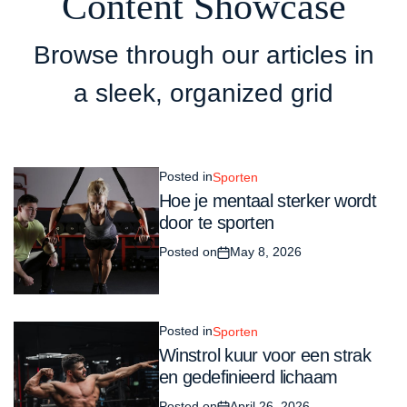
Content Showcase
Browse through our articles in
a sleek, organized grid
Posted in
Sporten
Hoe je mentaal sterker wordt
door te sporten
Posted on
May 8, 2026
Posted in
Sporten
Winstrol kuur voor een strak
en gedefinieerd lichaam
Posted on
April 26, 2026